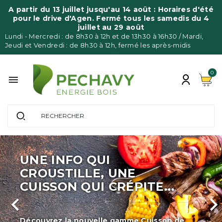
A partir du 13 juillet jusqu'au 14 août : Horaires d'été
pour le drive d'Agen. Fermé tous les samedis du 4
juillet au 29 août
Lundi - Mercredi : de 8h30 à 12h et de 13h30 à 16h30 / Mardi,
Jeudi et Vendredi : de 8h30 à 12h, fermé les après-midis
0

Précédent
Sui
COMMANDEZ 
 UNE
GRANULÉS DE
CRÉPITE...
VRAC

 gamme Cuisson de
Je commande