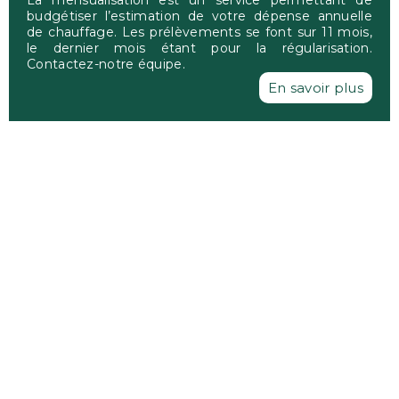
La mensualisation est un service permettant de
budgétiser l’estimation de votre dépense annuelle
de chauffage. Les prélèvements se font sur 11 mois,
le dernier mois étant pour la régularisation.
Contactez-notre équipe.
En savoir plus