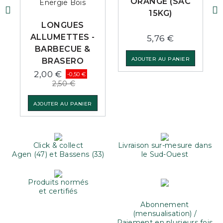
ORANGE (SAC
15KG)
LONGUES
ALLUMETTES -
5,76 €
BARBECUE &
AJOUTER AU PANIER
BRASERO
2,00 €
-0,50 €
2,50 €
AJOUTER AU PANIER
Click & collect
Livraison sur-mesure dans
Agen (47) et Bassens (33)
le Sud-Ouest
Produits normés
et certifiés
Abonnement
(mensualisation) /
Paiement en plusieurs fois