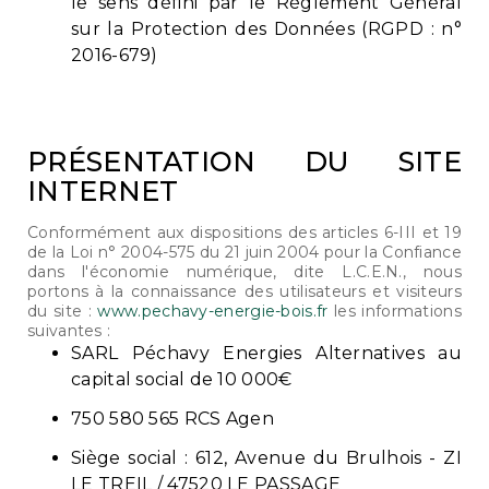
le sens défini par le Règlement Général
sur la Protection des Données (RGPD : n°
2016-679)
PRÉSENTATION DU SITE
INTERNET
Conformément aux dispositions des articles 6-III et 19
de la Loi n° 2004-575 du 21 juin 2004 pour la Confiance
dans l'économie numérique, dite L.C.E.N., nous
portons à la connaissance des utilisateurs et visiteurs
du site :
www.pechavy-energie-bois.fr
les informations
suivantes :
SARL Péchavy Energies Alternatives au
capital social de 10 000€
750 580 565 RCS Agen
Siège social : 612, Avenue du Brulhois - ZI
LE TREIL / 47520 LE PASSAGE