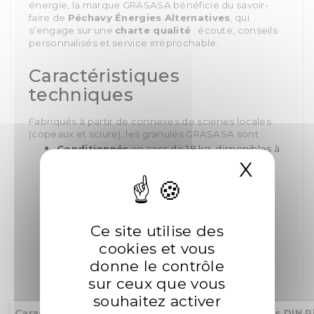
énergie, la marque GRASASA bénéficie du savoir-
faire de
Péchavy Énergies Alternatives
, qui
s’engage sur une
charte qualité
: écoute, conseils
personnalisés et service irréprochable.
Caractéristiques
techniques
Fabriqués à partir de connexes de scieries locales
(copeaux et sciure), les granulés GRASASA sont :
Conditionnés
en sacs de 18 kg, disponibles à
X
Masqu
l’unité
, en
demi-palette
ou en
palette
complète
(70 sacs)
Sans additif
, liant, colle ou plastique
Ce site utilise des
Emballés dans des
sacs kraft recyclables
cookies et vous
Issus de
bois français
(traçabilité garantie)
donne le contrôle
sur ceux que vous
souhaitez activer
Caractéristiques
GRASASA
Exigences DIN P