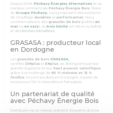
Depuis 2006,
Péchavy Énergies Alternatives
et sa
marque commerciale
Péchavy Énergie Bois
, filière
du
Groupe Péchavy,
vous proposent des solutions
de chauffage
durables
et
performantes
. Nous
commercialisons d
es
granulés de bois
(pellets
en
vrac
ou
en sacs
), d
u
bois bûche
(en stère ou ballot)
et d
es
bûches densifiées.
GRASASA : producteur local
en Dordogne
Les
granulés de bois
GRASASA,
certifiés
DINplus
et
ENplus
, se distinguent par leur
grande régularité et leur
haut pouvoir calorifique
,
grâce à un mélange de
85 % résineux et 15 %
feuillus
. Ils sont produits en Dordogne, à partir de
ressources 100 % naturelles et françaises.
Un partenariat de qualité
avec Péchavy Énergie Bois
Distribuée via un réseau restreint d'experts du bois