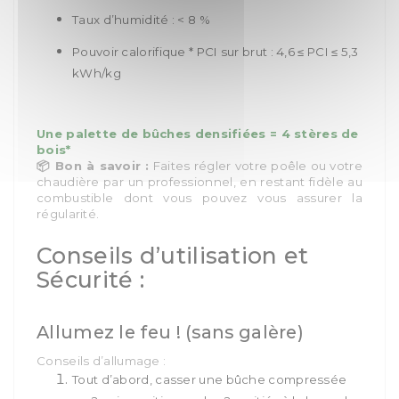
Taux d’humidité : < 8 %
Pouvoir calorifique * PCI sur brut : 4,6 ≤ PCI ≤ 5,3
kWh/kg
Une palette de bûches densifiées = 4 stères de
bois*
Bon à savoir :
Faites régler votre poêle ou votre
📦
chaudière par un professionnel, en restant fidèle au
combustible dont vous pouvez vous assurer la
régularité.
Conseils d’utilisation et
Sécurité :
Allumez le feu ! (sans galère)
Conseils d’allumage :
Tout d’abord, casser une bûche compressée