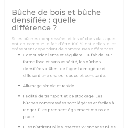
Bûche de bois et bûche
densifiée : quelle
différence ?
Si les bûches compressées et les bûches classiques
ont en commun le fait d’être 100 % naturelles, elles
présentent cependant de nombreuses différences.
Combustion lente et régulière. Du fait de leur
forme lisse et sans aspérité, les bûches
densifiées brûlent de façon homogène et
diffusent une chaleur douce et constante.
Allumage simple et rapide.
Facilité de transport et de stockage. Les
bûches compressées sont légères et faciles à
ranger. Elles prennent également moins de
place.
Elles n’attirent ni les insectes xylophages ni les