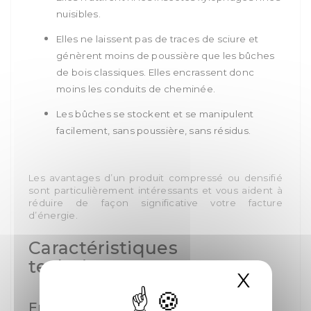
nuisibles.
Elles ne laissent pas de traces de sciure et
génèrent moins de poussière que les bûches
de bois classiques. Elles encrassent donc
moins les conduits de cheminée.
Les bûches se stockent et se manipulent
facilement, sans poussière, sans résidus.
Les avantages d’un produit compressé ou densifié
sont particulièrement intéressants et vous aident à
réduire de façon significative votre facture
d’énergie.
Caractéristiques
techniques :
X
Masqu
En quoi la bûche de bois densifié