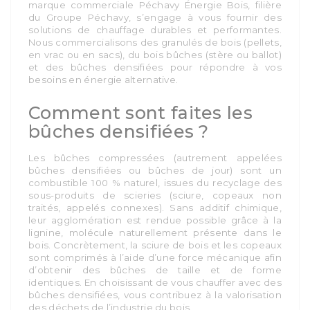
marque commerciale Péchavy Énergie Bois, filière
du Groupe Péchavy, s’engage à vous fournir des
solutions de chauffage durables et performantes.
Nous commercialisons des granulés de bois (pellets,
en vrac ou en sacs), du bois bûches (stère ou ballot)
et des bûches densifiées pour répondre à vos
besoins en énergie alternative.
Comment sont faites les
bûches densifiées ?
Les bûches compressées (autrement appelées
bûches densifiées ou bûches de jour) sont un
combustible 100 % naturel, issues du recyclage des
sous-produits de scieries (sciure, copeaux non
traités, appelés connexes). Sans additif chimique,
leur agglomération est rendue possible grâce à la
lignine, molécule naturellement présente dans le
bois. Concrètement, la sciure de bois et les copeaux
sont comprimés à l’aide d’une force mécanique afin
d’obtenir des bûches de taille et de forme
identiques. En choisissant de vous chauffer avec des
bûches densifiées, vous contribuez à la valorisation
des déchets de l’industrie du bois.