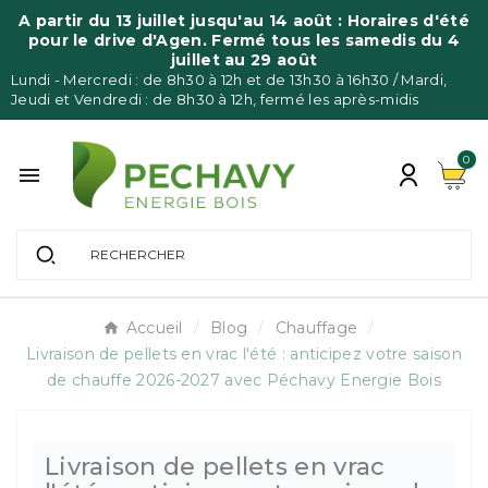
Panneau de gestion des cookies
A partir du 13 juillet jusqu'au 14 août : Horaires d'été
pour le drive d'Agen. Fermé tous les samedis du 4
juillet au 29 août
Lundi - Mercredi : de 8h30 à 12h et de 13h30 à 16h30 / Mardi,
Jeudi et Vendredi : de 8h30 à 12h, fermé les après-midis
0

Accueil
Blog
Chauffage
Livraison de pellets en vrac l'été : anticipez votre saison
de chauffe 2026-2027 avec Péchavy Energie Bois
Livraison de pellets en vrac