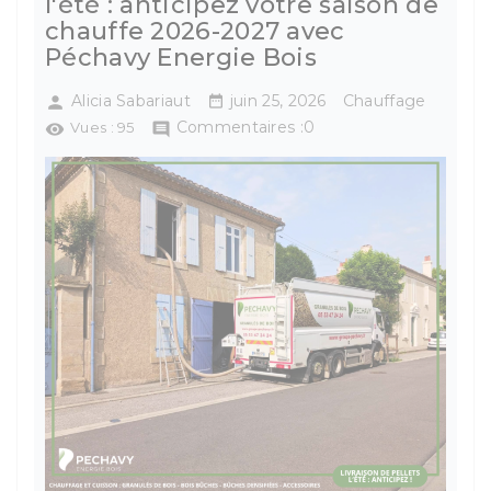
l'été : anticipez votre saison de
chauffe 2026-2027 avec
Péchavy Energie Bois
Alicia Sabariaut
juin 25, 2026
Chauffage


Commentaires :0
Vues :
95

