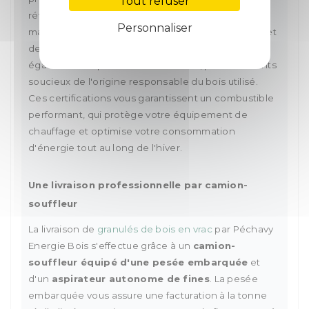
Tout refuser
référentiels européens les plus exigeants en
Personnaliser
matière de pouvoir calorifique, de taux d'humidité et
de teneur en cendres. La certification
PEFC
est
également disponible sur demande, pour les clients
soucieux de l'origine responsable du bois utilisé.
Ces certifications vous garantissent un combustible
performant, qui protège votre équipement de
chauffage et optimise votre consommation
d'énergie tout au long de l'hiver.
Une livraison professionnelle par camion-
souffleur
La livraison de
granulés de bois en vrac
par Péchavy
Energie Bois s'effectue grâce à un
camion-
souffleur équipé d'une pesée embarquée
et
d'un
aspirateur autonome de fines
. La pesée
embarquée vous assure une facturation à la tonne