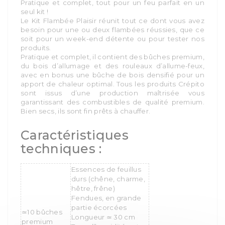
Pratique et complet, tout pour un feu parfait en un
seul kit !
Le Kit Flambée Plaisir réunit tout ce dont vous avez
besoin pour une ou deux flambées réussies, que ce
soit pour un week-end détente ou pour tester nos
produits.
Pratique et complet, il contient des bûches premium,
du bois d’allumage et des rouleaux d’allume-feux,
avec en bonus une bûche de bois densifié pour un
apport de chaleur optimal. Tous les produits Crépito
sont issus d’une production maîtrisée vous
garantissant des combustibles de qualité premium.
Bien secs, ils sont fin prêts à chauffer.
Caractéristiques
techniques :
Essences de feuillus
durs (chêne, charme,
hêtre, frêne)
Fendues, en grande
partie écorcées
10 bûches
≃
Longueur
30 cm
≃
premium