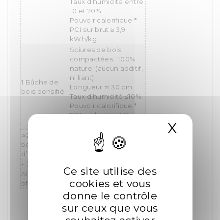
Taux d
’
humidit
é
entre
10 et 20%
Pouvoir calorifique *
PCI sur brut
≥
3,9
kWh/kg
Sciures de bois
compactées : 100%
naturel (aucun additif,
ni liant)
1 Bûche de
Longueur
30 cm
≃
bois densifié
Taux d
’
humidit
é
≤
10%
Pouvoir calorifique *
PCI sur brut
4,8
≃
X
Masqu
kWh/kg
2 Litres de
≃
Bois non traité
bois
Taux d’humidité <15%
d’allumage
+ 3
Rouleaux de laine de
Ce site utilise des
Allum’Express
bois imprégnés de
cookies et vous
offerts
cire végétale
donne le contrôle
sur ceux que vous