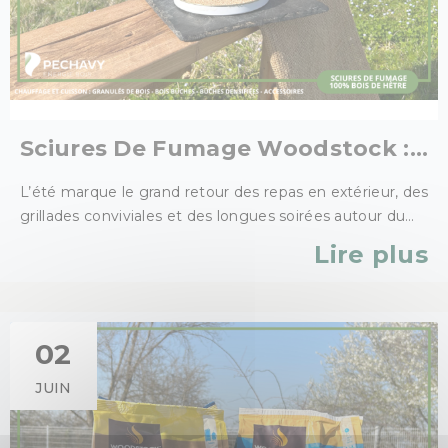
Sciures De Fumage Woodstock :
L’ingrédient Incontournable De
L’été marque le grand retour des repas en extérieur, des
Vos Barbecues D’été
grillades conviviales et des longues soirées autour du
barbecue. Pour surprendre vos invités et donner une
Lire plus
toute nouvelle dimension à vos préparations, la sciure de
fumage Woodstock que nous proposons sur Péchavy
Énergie Bois devient rapidement l’alliée indispensable de
vos cuissons estivales.
02
JUIN