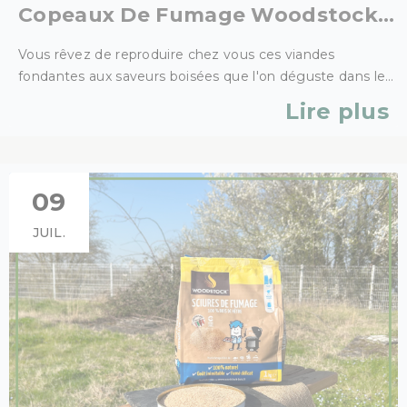
Copeaux De Fumage Woodstock :
La Technique Des Chefs Enfin
Vous rêvez de reproduire chez vous ces viandes
Accessible À La Maison !
fondantes aux saveurs boisées que l'on déguste dans les
meilleurs restaurants ou aux grands concours de
Lire plus
barbecue ? Bonne nouvelle : ce n'est plus réservé aux
professionnels. Grâce aux copeaux de fumage
Woodstock 100 % hêtre français, le fumage à chaud
devient un geste simple, accessible à tous les amateurs
09
de barbecue.
JUIL.