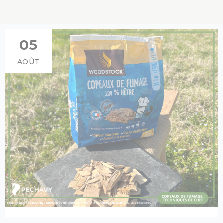
05
AOÛT