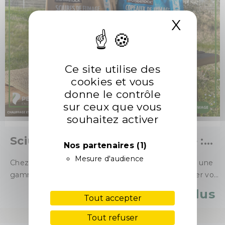
X
Masqu
Ce site utilise des
cookies et vous
donne le contrôle
sur ceux que vous
souhaitez activer
Sciure Ou Copeaux De Fumage :
Nos partenaires
(1)
Lequel Choisir Pour Sublimer Vos
Mesure d'audience
Chez Péchavy Énergie Bois, nous avons développé une
Grillades ?
gamme cuisson et fumage pensée pour transformer vos
moments de plein air en expériences gastronomiques.
Lire plus
Tout accepter
Découvrez nos deux produits phares !
Tout refuser