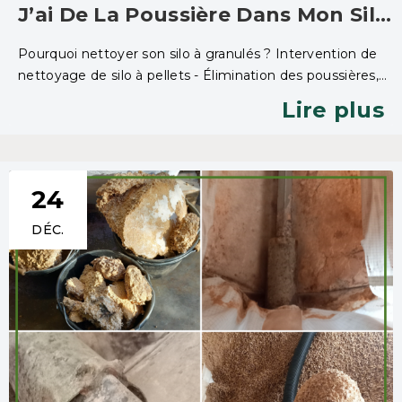
J’ai De La Poussière Dans Mon Silo
À Granulés : Faut-Il Faire Un
Pourquoi nettoyer son silo à granulés ? Intervention de
Nettoyage ?
nettoyage de silo à pellets - Élimination des poussières,
prévention des pannes et maintien d’un chauffage
Lire plus
performant. Nettoyage de silo à pellets à Vazerac (82) –
Tarn-et-Garonne
24
DÉC.