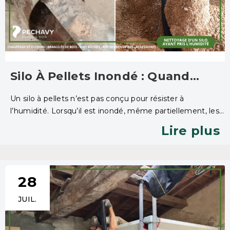
Silo À Pellets Inondé : Quand
L’eau Transforme Les Granulés En
Un silo à pellets n’est pas conçu pour résister à
Béton Et Déclenche Une
l’humidité. Lorsqu’il est inondé, même partiellement, les
Nettoyage D'urgence
conséquences peuvent être immédiates et coûteuses :
Lire plus
granulés inutilisables, équipements détériorés et arrêt
complet de la chaudière.
28
JUIL.